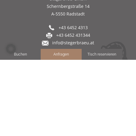
Schernbergstraße 14
A-5550 Radstadt
+43 6452 4313
+43 6452 431344
info@stegerbraeu.at
Buchen
Anfragen
Tisch reservieren
Service
Jobbörse
Gutschein schenken
Newsletter abonnieren
Inhaltsverzeichnis
Impressum
-
Datenschutz
© IMPULS Werbeagentur