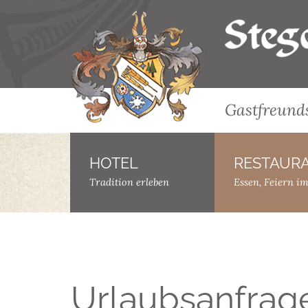
Gastfreunds
HOTEL
–
RESTAUR
Tradition erleben
Essen, Feiern i
Urlaubsanfrag