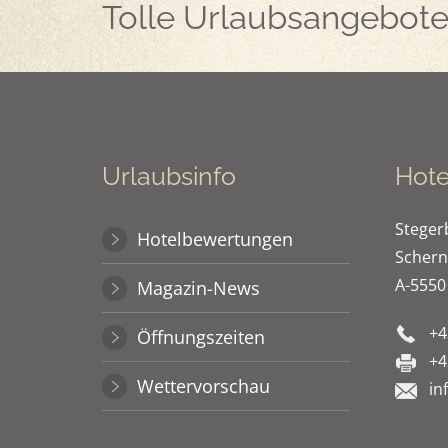
Tolle Urlaubsangebote 
Urlaubsinfo
Hote
Stege
Hotelbewertungen
Schern
A-5550
Magazin-News
+4
Öffnungszeiten
+4
Wettervorschau
in