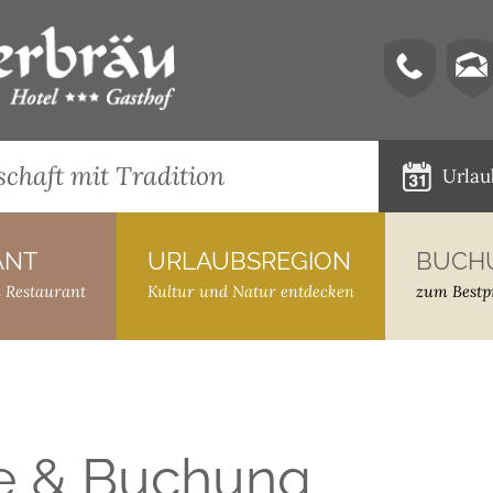
chaft mit Tradition
Urlau
ANT
–
URLAUBSREGION
–
BUCH
m Restaurant
Kultur und Natur entdecken
zum Bestp
e & Buchung