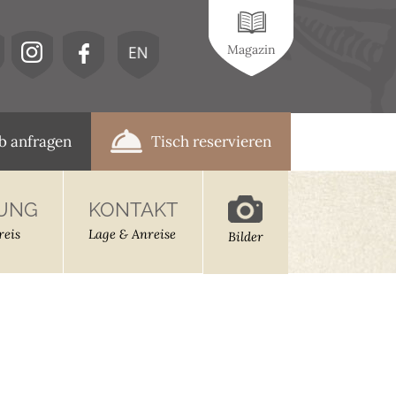
Magazin
b anfragen
Tisch reservieren
UNG
–
KONTAKT
–
reis
Lage & Anreise
Bilder