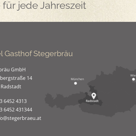
für jede Jahreszeit
l Gasthof Stegerbräu
rbräu GmbH
bergstraße 14
 Radstadt
3 6452 4313
3 6452 431344
fo@stegerbraeu.at