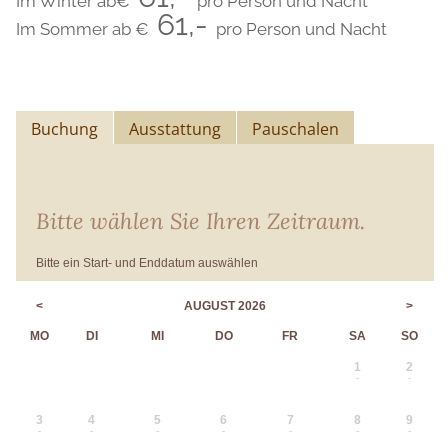
Im Winter ab
€
pro Person und Nacht
61,-
Im Sommer ab
€
pro Person und Nacht
Buchung
Ausstattung
Pauschalen
Bitte wählen Sie Ihren Zeitraum.
Bitte ein Start- und Enddatum auswählen
<
AUGUST 2026
>
MO
DI
MI
DO
FR
SA
SO
1
2
-
-
3
4
5
6
7
8
9
-
-
-
-
-
-
-